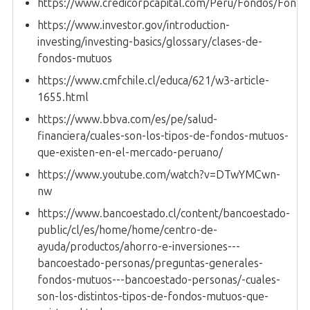
https://www.credicorpcapital.com/Peru/Fondos/FonM
https://www.investor.gov/introduction-
investing/investing-basics/glossary/clases-de-
fondos-mutuos
https://www.cmfchile.cl/educa/621/w3-article-
1655.html
https://www.bbva.com/es/pe/salud-
financiera/cuales-son-los-tipos-de-fondos-mutuos-
que-existen-en-el-mercado-peruano/
https://www.youtube.com/watch?v=DTwYMCwn-
nw
https://www.bancoestado.cl/content/bancoestado-
public/cl/es/home/home/centro-de-
ayuda/productos/ahorro-e-inversiones---
bancoestado-personas/preguntas-generales-
fondos-mutuos---bancoestado-personas/-cuales-
son-los-distintos-tipos-de-fondos-mutuos-que-