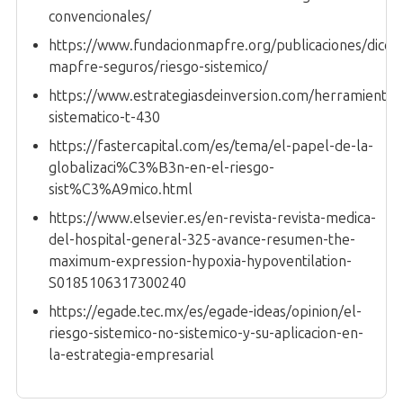
convencionales/
https://www.fundacionmapfre.org/publicaciones/diccio
mapfre-seguros/riesgo-sistemico/
https://www.estrategiasdeinversion.com/herramientas/
sistematico-t-430
https://fastercapital.com/es/tema/el-papel-de-la-
globalizaci%C3%B3n-en-el-riesgo-
sist%C3%A9mico.html
https://www.elsevier.es/en-revista-revista-medica-
del-hospital-general-325-avance-resumen-the-
maximum-expression-hypoxia-hypoventilation-
S0185106317300240
https://egade.tec.mx/es/egade-ideas/opinion/el-
riesgo-sistemico-no-sistemico-y-su-aplicacion-en-
la-estrategia-empresarial